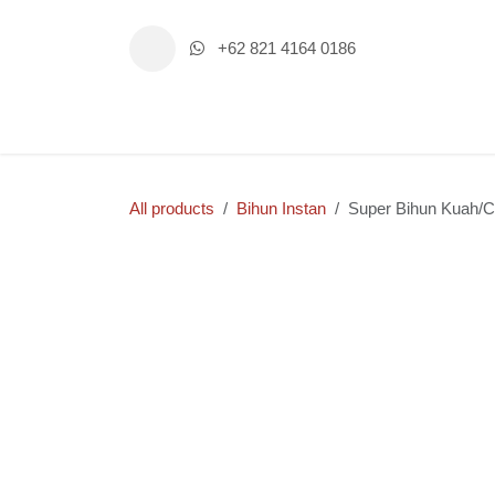
Skip to Content
+62 821 4164 0186
Home
Shop
Events
Con
All products
Bihun Instan
Super Bihun K