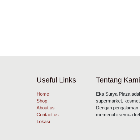
Useful Links
Tentang Ka
Home
Eka Surya Plaza a
Shop
tangga,
About us
supermarket, kosme
Contact us
Purbalingga.
Lokasi
Dengan pengalaman
untuk
memenuhi semua k