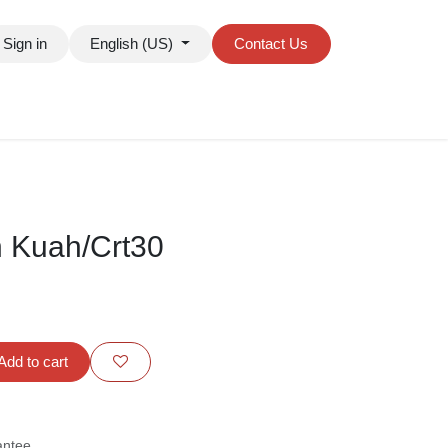
gn in
English (US)
Contact Us
n Kuah/Crt30
Add to cart
uarantee