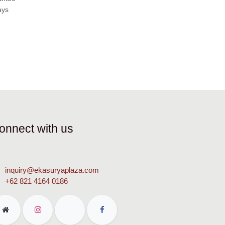
Days
onnect with us
inquiry@ekasuryaplaza.com
+62 821 4164 0186