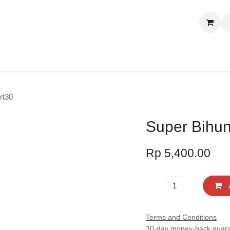
Si
tact us
Lokasi
uah/Crt30
Super Bihu
Rp
5,400.00
Terms and Conditions
30-day money-back g